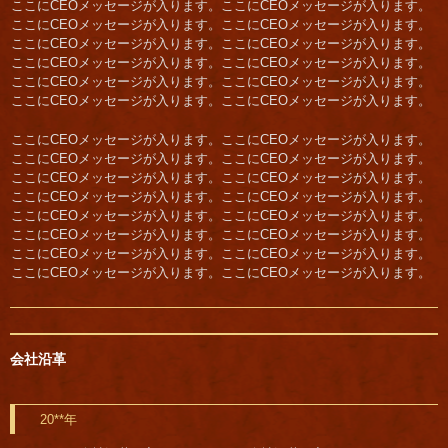
ここにCEOメッセージが入ります。ここにCEOメッセージが入ります。
ここにCEOメッセージが入ります。ここにCEOメッセージが入ります。
ここにCEOメッセージが入ります。ここにCEOメッセージが入ります。
ここにCEOメッセージが入ります。ここにCEOメッセージが入ります。
ここにCEOメッセージが入ります。ここにCEOメッセージが入ります。
ここにCEOメッセージが入ります。ここにCEOメッセージが入ります。
ここにCEOメッセージが入ります。ここにCEOメッセージが入ります。
ここにCEOメッセージが入ります。ここにCEOメッセージが入ります。
ここにCEOメッセージが入ります。ここにCEOメッセージが入ります。
ここにCEOメッセージが入ります。ここにCEOメッセージが入ります。
ここにCEOメッセージが入ります。ここにCEOメッセージが入ります。
ここにCEOメッセージが入ります。ここにCEOメッセージが入ります。
ここにCEOメッセージが入ります。ここにCEOメッセージが入ります。
ここにCEOメッセージが入ります。ここにCEOメッセージが入ります。
会社沿革
20**年