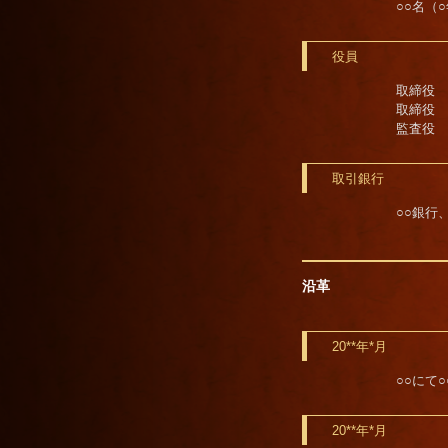
○○名（
役員
取締役 
取締役 
監査役 
取引銀行
○○銀行
沿革
20**年*月
○○にて○
20**年*月